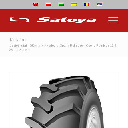
Katalog
Jesteś tutaj:
Główny
/
Katalog
/
Opony Rolnicze
/
Opony Rolnicze 16.9-
28 R-1 Satoya