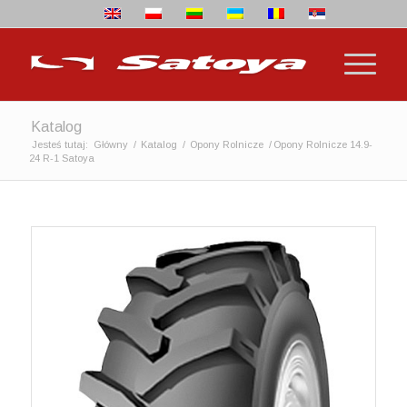
Katalog
Jesteś tutaj:
Główny
/
Katalog
/
Opony Rolnicze
/
Opony Rolnicze 14.9-
24 R-1 Satoya