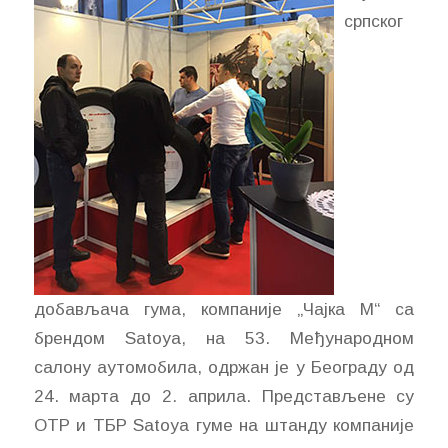
српског
добављача гума, компаније „Чајка M“ са
брендом Satoya, на 53. Међународном
салону аутомобила, одржан је у Београду од
24. марта до 2. априла. Представљене су
ОТР и ТБР Satoya гуме на штанду компаније