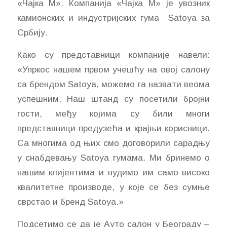
«Чајка М». Компанија «Чајка М» је увозник
камионских и индустријских гума Satoya за
Србију.
Како су представници компаније навели:
«Упркос нашем првом учешћу на овој салону
са брендом Satoya, можемо га назвати веома
успешним. Наш штанд су посетили бројни
гости, међу којима су били многи
представници предузећа и крајњи корисници.
Са многима од њих смо договорили сарадњу
у снабдевању Satoya гумама. Ми бринемо о
нашим клијентима и нудимо им само високо
квалитетне производе, у које се без сумње
сврстао и бренд Satoya.»
Подсетимо се да је Ауто салон у Београду –