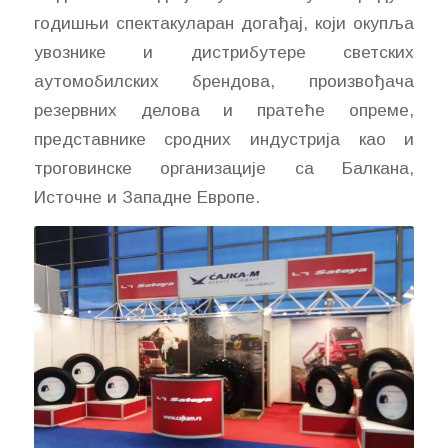
годишњи спектакуларан догађај, који окупља
увознике и дистрибутере светских
аутомобилских брендова, произвођача
резервних делова и пратеће опреме,
представнике сродних индустрија као и
троговинске организације са Балкана,
Источне и Западне Европе.