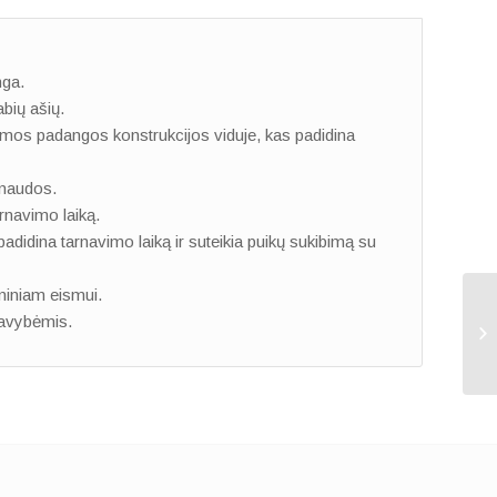
nga.
abių ašių.
umos padangos konstrukcijos viduje, kas padidina
ąnaudos.
arnavimo laiką.
padidina tarnavimo laiką ir suteikia puikų sukibimą su
oniniam eismui.
savybėmis.