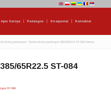
Apie Satoya
Padangos
Straipsniai
Kontaktai
nkvežimių padangos
/
Sunkvežimių padangos 385/65R22.5 ST-084 Satoya
385/65R22.5 ST-084
ngos ST-084