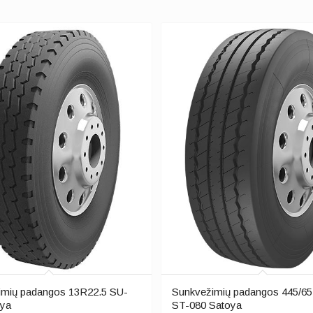
imių padangos 13R22.5 SU-
Sunkvežimių padangos 445/6
oya
ST-080 Satoya