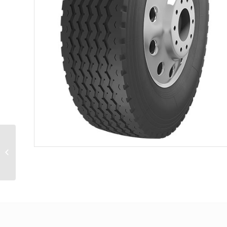
Sunkvežimių
padangos 385/65R22.5
ST-082-III Satoya