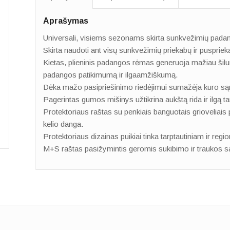
Aprašymas
Universali, visiems sezonams skirta sunkvežimių pada
Skirta naudoti ant visų sunkvežimių priekabų ir puspriek
Kietas, plieninis padangos rėmas generuoja mažiau šil
padangos patikimumą ir ilgaamžiškumą.
Dėka mažo pasipriešinimo riedėjimui sumažėja kuro s
Pagerintas gumos mišinys užtikrina aukštą rida ir ilgą t
Protektoriaus raštas su penkiais banguotais grioveliais 
kelio danga.
Protektoriaus dizainas puikiai tinka tarptautiniam ir regi
M+S raštas pasižymintis geromis sukibimo ir traukos 