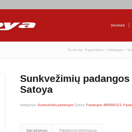
Įmonės
Tu esi čia:
Pagrindinis
/
Katalogas
/
Su
Sunkvežimių padangos 
Satoya
Kategorija:
Sunkvežimių padangos
Žymos:
Padangos 385/65R22.5
,
Pada
Aprašymas
Papildoma informacija