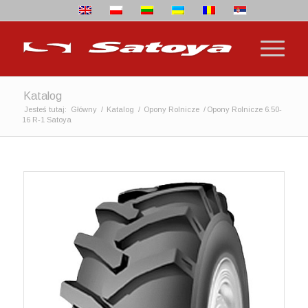
Katalog
Jesteś tutaj:
Główny
/
Katalog
/
Opony Rolnicze
/
Opony Rolnicze 6.50-
16 R-1 Satoya