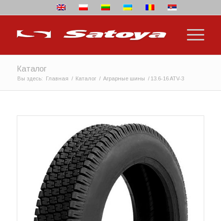
Каталог
Вы здесь:
Главная
/
Каталог
/
Аграрные шины
/
13.6-16 ATV-3