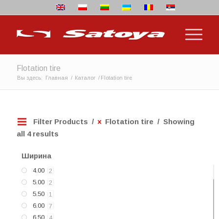
Flotation tire
Вы здесь:
Главная
/
Каталог
/
Flotation tire
Filter Products
Flotation tire
Showing a
ll 4 results
Ширина
4.00
2
5.00
2
5.50
1
6.00
7
6.50
4