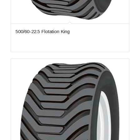
SD-060
2
SD-062
3
SD-062-II
2
SD-064
1
500/60-22.5 Flotation King
SD-066
2
SD-066-II
1
SD-068
1
SD-070
4
SD-076
1
SF-042
4
SKS-1
7
SKS-2
6
SKS-3
2
SKS-4
2
SKS-5
2
SR 777
1
SR 888
5
ST-080
2