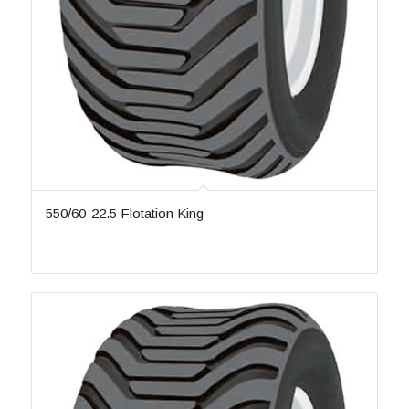
ST-082
2
ST-082-II
1
ST-082-III
1
ST-084
1
ST-086
1
SU-022
10
SU-142B
1
SU-2
1
SU-22
1
SU-281
1
550/60-22.5 Flotation King
SU-304
1
Sw-201
4
TA-60
2
TD16
1
W-16
1
W-16A
5
W-16B
3
W-16E
1