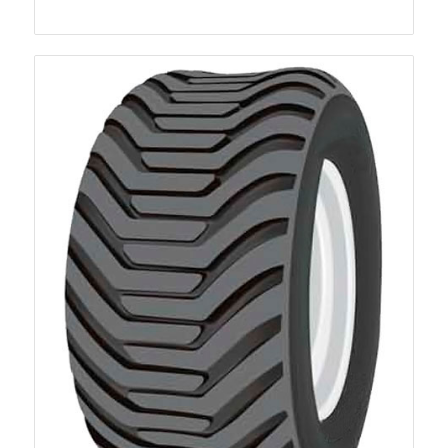
GripKing R-1
7
1800
3
GSE01
2100
1
GSE02
2400
1
GT-081
1
GT-089
1
GU-022
1
I-1
10
L-5
5
L-5S
6
MPT 007
1
PK 303
4
Port
3
QZ-703
1
R-1
32
R3/E-7
2
R4-1
6
R4-2
6
R4A
1
R4B
2